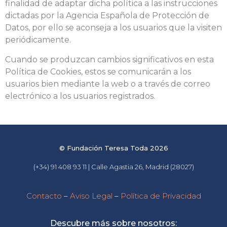
finalidad de adaptar dicha política a las instrucciones
dictadas por la Agencia Española de Protección de
Datos, por ello se aconseja a los usuarios que la visiten
periódicamente.
Cuando se produzcan cambios significativos en esta
Política de Cookies, estos se comunicarán a los
usuarios bien mediante la web o a través de correo
electrónico a los usuarios registrados.
© Fundación Teresa Toda 2026
(+34) 91 408 93 11 | Calle Agastia 26, Madrid (28027)
Contacto
–
Aviso Legal
–
Política de Privacidad
Descubre más sobre nosotros: