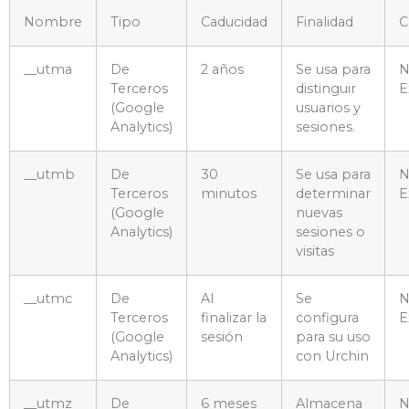
Nombre
Tipo
Caducidad
Finalidad
C
__utma
De
2 años
Se usa para
N
Terceros
distinguir
E
(Google
usuarios y
Analytics)
sesiones.
__utmb
De
30
Se usa para
N
Terceros
minutos
determinar
E
(Google
nuevas
Analytics)
sesiones o
visitas
__utmc
De
Al
Se
N
Terceros
finalizar la
configura
E
(Google
sesión
para su uso
Analytics)
con Urchin
__utmz
De
6 meses
Almacena
N